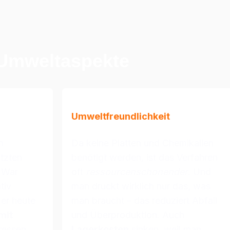
 Umweltaspekte
Umweltfreundlichkeit
m 
Da keine Platten und Chemikalien 
tzten 
benötigt werden, ist das Verfahren 
 War 
oft 
ressourcenschonender
. Und 
iv 
man druckt wirklich nur das, was 
spürbar unterlegen, so ist er heute 
man braucht – das reduziert Abfall 
it 
und Überproduktion. Auch 
ressen 
Lagerkosten
 sinken, weil man 