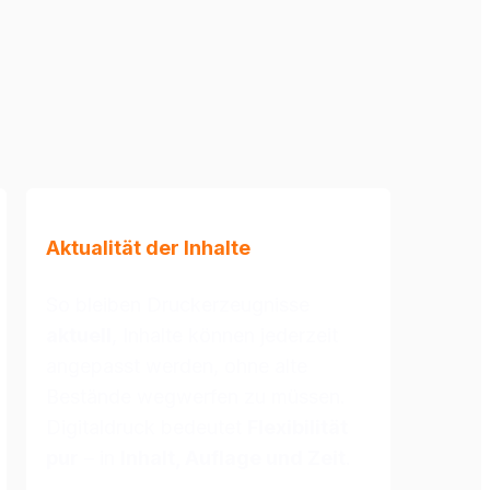
Aktualität der Inhalte
So bleiben Druckerzeugnisse 
aktuell
, Inhalte können jederzeit 
angepasst werden, ohne alte 
Bestände wegwerfen zu müssen. 
Digitaldruck bedeutet 
Flexibilität 
pur
 – in 
Inhalt, Auflage und Zeit
.