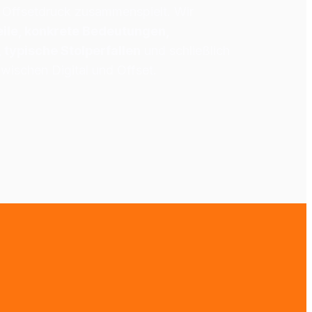
 Offsetdruck zusammenspielt. Wir 
eile, konkrete Bedeutungen, 
, typische Stolperfallen
 und schließlich 
zwischen Digital und Offset.