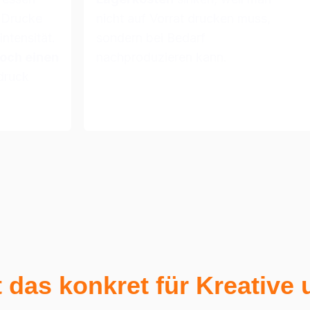
 Drucke 
nicht auf Vorrat drucken muss, 
tensität. 
sondern bei Bedarf 
och einen 
nachproduzieren kann.
ruck 
 das konkret für Kreative