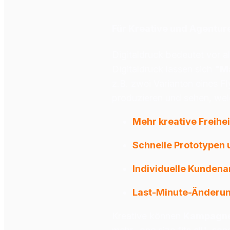
Für Kreative und Agentur
Digitaldruck bedeutet vor a
Digitaldruck lassen sich 
"Ma
z.B. zwei Varianten eines Fly
produzieren und sehen, we
Mehr kreative Freihei
Schnelle Prototypen
Individuelle Kunden
Last-Minute-Änderu
Kreative können 
Kampagne