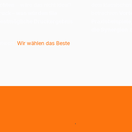
ichten
 – wäre das nicht ideal? 
dem klassischen
ruck – was würden Sie 
betrachten 
Vort
estmögliche Druckergebnis 
Praxisbeispiele
die Synergien
 
ntwort: 
Wir wählen das Beste 