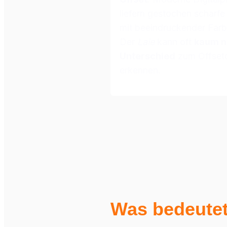
liefern gestochen scharfe
mit beeindruckender Farbin
Der 
Laie
 kann oft 
kaum n
Unterschied
 zum Offsetd
erkennen.
Was bedeutet