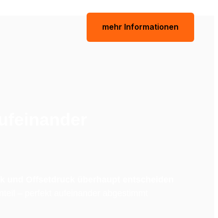
mehr Informationen
ufeinander 
k und Offsetdruck überhaupt entscheiden 
teil – perfekt aufeinander abgestimmt 