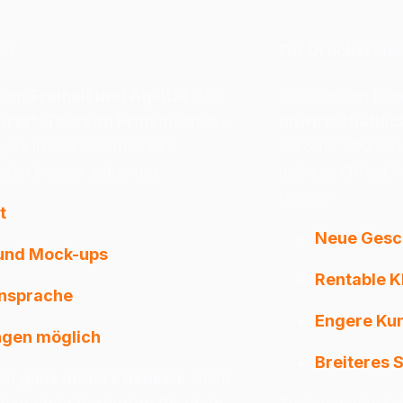
en
Für Druckereie
llem 
Freiheit und Agilität
. Mit 
Druckereien kön
rkt"-Tests im Print
 machen – 
unwirtschaftli
ers in kleiner Stückzahl 
50 oder 200 Stüc
lcher besser ankommt.
nicht im Offset"
gerne!"
t
Neue Gesc
 und Mock-ups
Rentable K
ansprache
Engere Ku
ngen möglich
Breiteres 
n ganz anders denken
: Nicht 