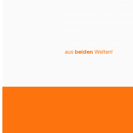
des Offsetdrucks zu verz
Digitaldruck oder Offsetd
wählen, wenn es um das b
geht?
Vielleicht lautet die beste A
aus 
beiden
 Welten!