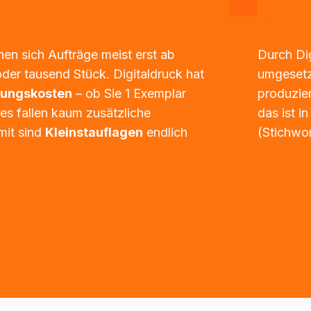
Schnelle
en sich Aufträge meist erst ab 
Durch Di
mehreren hundert oder tausend Stück. Digitaldruck hat 
umgesetz
htungskosten
 – ob Sie 1 Exemplar 
produzier
es fallen kaum zusätzliche 
das ist in
it sind 
Kleinstauflagen
 endlich 
(Stichwor