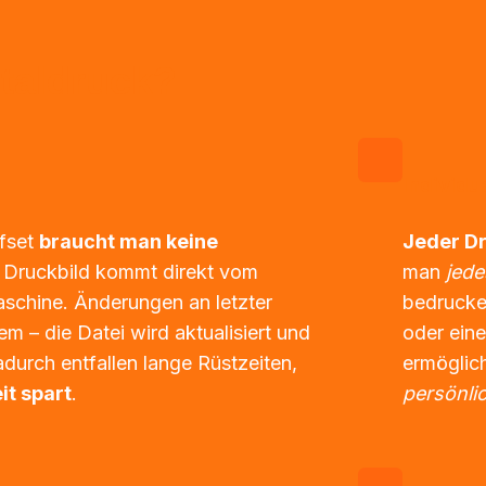
taldruck?
Individu
fset 
braucht man keine 
Jeder Dr
s Druckbild kommt direkt vom 
man 
jede
schine. Änderungen an letzter 
bedrucken
m – die Datei wird aktualisiert und 
oder eine
durch entfallen lange Rüstzeiten, 
it spart
.
persönli