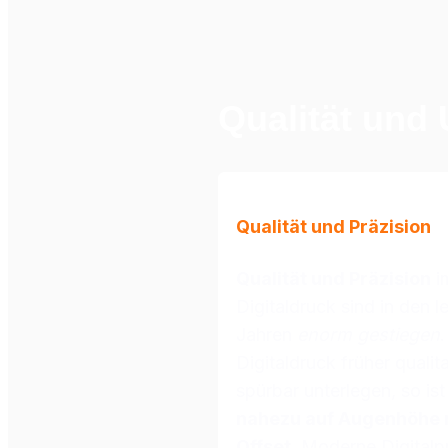
Qualität und
Qualität und Präzision
Qualität und Präzision
 i
Digitaldruck sind in den le
Jahren 
enorm gestiegen
.
Digitaldruck früher qualitat
nahezu auf Augenhöhe m
Offset
. Moderne Digitalp