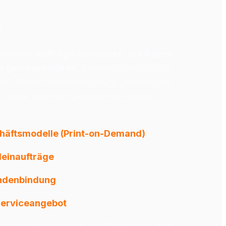
n
nen nun 
Aufträge annehmen, die früher 
ch gewesen wären
. Kleinauflagen von 20, 
k? Früher hätte man gesagt „lohnen sich 
 – heute sagt man „machen wir digital 
häftsmodelle (Print-on-Demand)
leinaufträge
ndenbindung
Serviceangebot